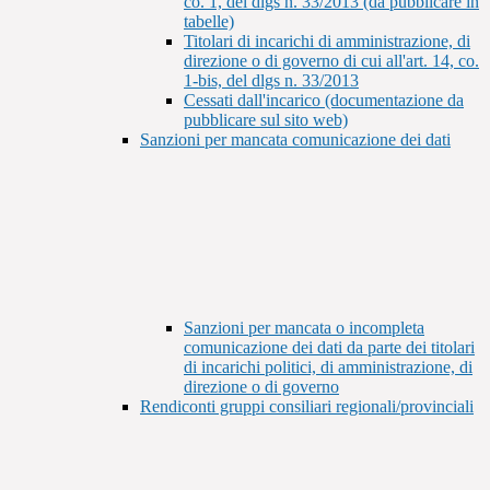
co. 1, del dlgs n. 33/2013 (da pubblicare in
tabelle)
Titolari di incarichi di amministrazione, di
direzione o di governo di cui all'art. 14, co.
1-bis, del dlgs n. 33/2013
Cessati dall'incarico (documentazione da
pubblicare sul sito web)
Sanzioni per mancata comunicazione dei dati
Sanzioni per mancata o incompleta
comunicazione dei dati da parte dei titolari
di incarichi politici, di amministrazione, di
direzione o di governo
Rendiconti gruppi consiliari regionali/provinciali