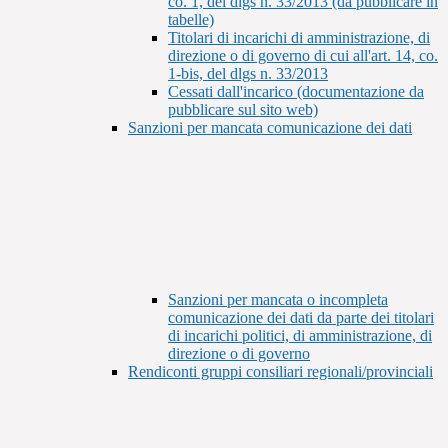
co. 1, del dlgs n. 33/2013 (da pubblicare in
tabelle)
Titolari di incarichi di amministrazione, di
direzione o di governo di cui all'art. 14, co.
1-bis, del dlgs n. 33/2013
Cessati dall'incarico (documentazione da
pubblicare sul sito web)
Sanzioni per mancata comunicazione dei dati
Sanzioni per mancata o incompleta
comunicazione dei dati da parte dei titolari
di incarichi politici, di amministrazione, di
direzione o di governo
Rendiconti gruppi consiliari regionali/provinciali