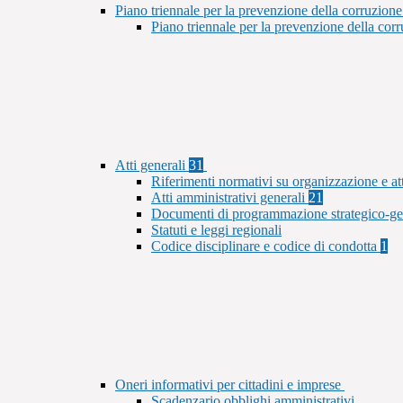
Piano triennale per la prevenzione della corruzione
Piano triennale per la prevenzione della co
Atti generali
31
Riferimenti normativi su organizzazione e at
Atti amministrativi generali
21
Documenti di programmazione strategico-ge
Statuti e leggi regionali
Codice disciplinare e codice di condotta
1
Oneri informativi per cittadini e imprese
Scadenzario obblighi amministrativi