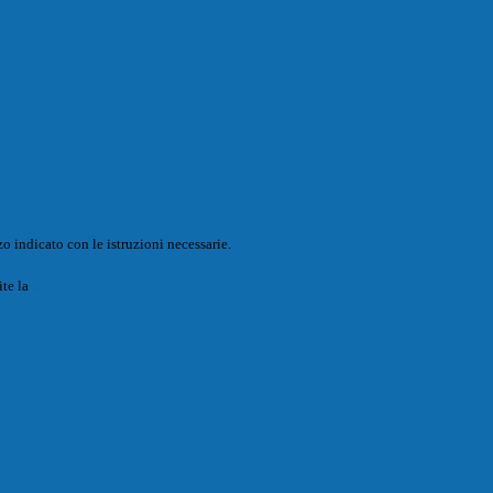
o indicato con le istruzioni necessarie.
ite la
Login Spaggiari