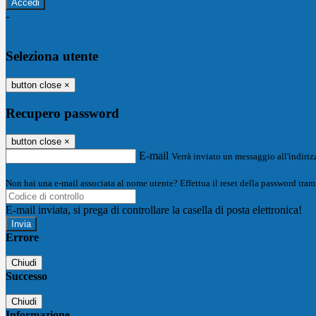
-
Entra con SPID
Entra con CIE
Seleziona utente
button close
×
Recupero password
button close
×
E-mail
Verrà inviato un messaggio all'indirizz
Non hai una e-mail associata al nome utente? Effettua il reset della password tram
E-mail inviata, si prega di controllare la casella di posta elettronica!
Errore
Chiudi
Successo
Chiudi
Informazione