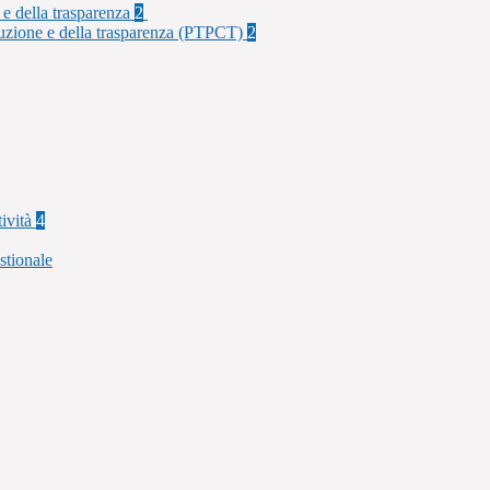
 e della trasparenza
2
rruzione e della trasparenza (PTPCT)
2
tività
4
stionale