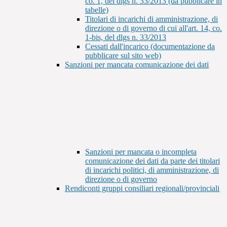
co. 1, del dlgs n. 33/2013 (da pubblicare in
tabelle)
Titolari di incarichi di amministrazione, di
direzione o di governo di cui all'art. 14, co.
1-bis, del dlgs n. 33/2013
Cessati dall'incarico (documentazione da
pubblicare sul sito web)
Sanzioni per mancata comunicazione dei dati
Sanzioni per mancata o incompleta
comunicazione dei dati da parte dei titolari
di incarichi politici, di amministrazione, di
direzione o di governo
Rendiconti gruppi consiliari regionali/provinciali