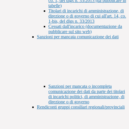
co. 1, del dlgs n. 33/2013 (da pubblicare in
tabelle)
Titolari di incarichi di amministrazione, di
direzione o di governo di cui all'art. 14, co.
1-bis, del dlgs n. 33/2013
Cessati dall'incarico (documentazione da
pubblicare sul sito web)
Sanzioni per mancata comunicazione dei dati
Sanzioni per mancata o incompleta
comunicazione dei dati da parte dei titolari
di incarichi politici, di amministrazione, di
direzione o di governo
Rendiconti gruppi consiliari regionali/provinciali