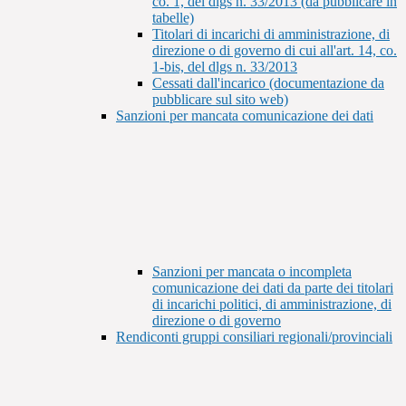
co. 1, del dlgs n. 33/2013 (da pubblicare in
tabelle)
Titolari di incarichi di amministrazione, di
direzione o di governo di cui all'art. 14, co.
1-bis, del dlgs n. 33/2013
Cessati dall'incarico (documentazione da
pubblicare sul sito web)
Sanzioni per mancata comunicazione dei dati
Sanzioni per mancata o incompleta
comunicazione dei dati da parte dei titolari
di incarichi politici, di amministrazione, di
direzione o di governo
Rendiconti gruppi consiliari regionali/provinciali