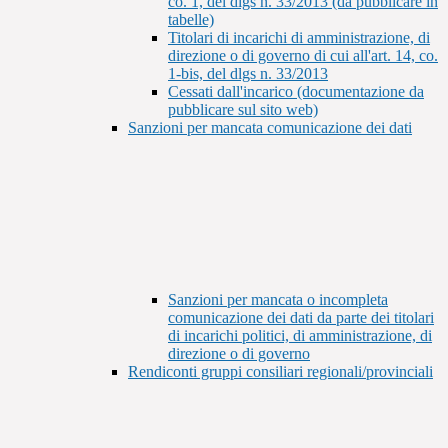
co. 1, del dlgs n. 33/2013 (da pubblicare in
tabelle)
Titolari di incarichi di amministrazione, di
direzione o di governo di cui all'art. 14, co.
1-bis, del dlgs n. 33/2013
Cessati dall'incarico (documentazione da
pubblicare sul sito web)
Sanzioni per mancata comunicazione dei dati
Sanzioni per mancata o incompleta
comunicazione dei dati da parte dei titolari
di incarichi politici, di amministrazione, di
direzione o di governo
Rendiconti gruppi consiliari regionali/provinciali