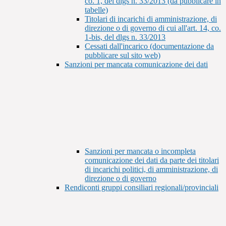
co. 1, del dlgs n. 33/2013 (da pubblicare in
tabelle)
Titolari di incarichi di amministrazione, di
direzione o di governo di cui all'art. 14, co.
1-bis, del dlgs n. 33/2013
Cessati dall'incarico (documentazione da
pubblicare sul sito web)
Sanzioni per mancata comunicazione dei dati
Sanzioni per mancata o incompleta
comunicazione dei dati da parte dei titolari
di incarichi politici, di amministrazione, di
direzione o di governo
Rendiconti gruppi consiliari regionali/provinciali