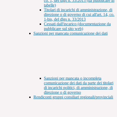
co. 1, del dlgs n. 33/2013 (da pubblicare in
tabelle)
Titolari di incarichi di amministrazione, di
direzione o di governo di cui all'art. 14, co.
1-bis, del dlgs n. 33/2013
Cessati dall'incarico (documentazione da
pubblicare sul sito web)
Sanzioni per mancata comunicazione dei dati
Sanzioni per mancata o incompleta
comunicazione dei dati da parte dei titolari
di incarichi politici, di amministrazione, di
direzione o di governo
Rendiconti gruppi consiliari regionali/provinciali