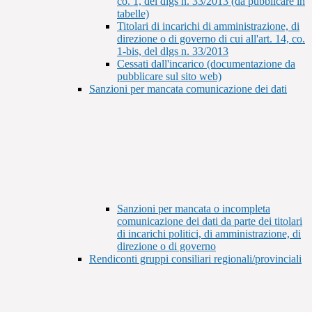
co. 1, del dlgs n. 33/2013 (da pubblicare in
tabelle)
Titolari di incarichi di amministrazione, di
direzione o di governo di cui all'art. 14, co.
1-bis, del dlgs n. 33/2013
Cessati dall'incarico (documentazione da
pubblicare sul sito web)
Sanzioni per mancata comunicazione dei dati
Sanzioni per mancata o incompleta
comunicazione dei dati da parte dei titolari
di incarichi politici, di amministrazione, di
direzione o di governo
Rendiconti gruppi consiliari regionali/provinciali