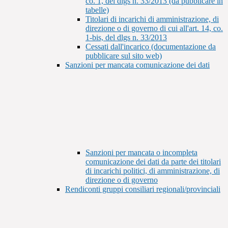
co. 1, del dlgs n. 33/2013 (da pubblicare in
tabelle)
Titolari di incarichi di amministrazione, di
direzione o di governo di cui all'art. 14, co.
1-bis, del dlgs n. 33/2013
Cessati dall'incarico (documentazione da
pubblicare sul sito web)
Sanzioni per mancata comunicazione dei dati
Sanzioni per mancata o incompleta
comunicazione dei dati da parte dei titolari
di incarichi politici, di amministrazione, di
direzione o di governo
Rendiconti gruppi consiliari regionali/provinciali