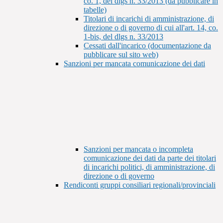
co. 1, del dlgs n. 33/2013 (da pubblicare in
tabelle)
Titolari di incarichi di amministrazione, di
direzione o di governo di cui all'art. 14, co.
1-bis, del dlgs n. 33/2013
Cessati dall'incarico (documentazione da
pubblicare sul sito web)
Sanzioni per mancata comunicazione dei dati
Sanzioni per mancata o incompleta
comunicazione dei dati da parte dei titolari
di incarichi politici, di amministrazione, di
direzione o di governo
Rendiconti gruppi consiliari regionali/provinciali