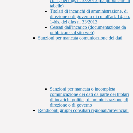
co. 1, del dlgs n. 33/2013 (da pubblicare in
tabelle)
Titolari di incarichi di amministrazione, di
direzione o di governo di cui all'art. 14, co.
1-bis, del dlgs n. 33/2013
Cessati dall'incarico (documentazione da
pubblicare sul sito web)
Sanzioni per mancata comunicazione dei dati
Sanzioni per mancata o incompleta
comunicazione dei dati da parte dei titolari
di incarichi politici, di amministrazione, di
direzione o di governo
Rendiconti gruppi consiliari regionali/provinciali