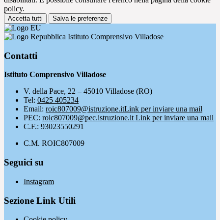
policy.
Accetta tutti
Salva le preferenze
Istituto Comprensivo Villadose
Contatti
Istituto Comprensivo Villadose
V. della Pace, 22 – 45010 Villadose (RO)
Tel:
0425 405234
Email:
roic807009@istruzione.it
Link per inviare una mail
PEC:
roic807009@pec.istruzione.it
Link per inviare una mail
C.F.: 93023550291
C.M. ROIC807009
Seguici su
Instagram
Sezione Link Utili
Cookie policy