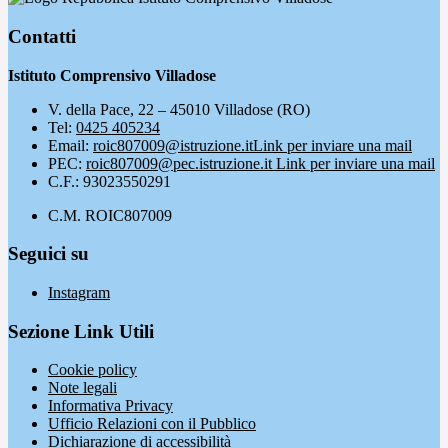
Contatti
Istituto Comprensivo Villadose
V. della Pace, 22 – 45010 Villadose (RO)
Tel:
0425 405234
Email:
roic807009@istruzione.it
Link per inviare una mail
PEC:
roic807009@pec.istruzione.it
Link per inviare una mail
C.F.: 93023550291
C.M. ROIC807009
Seguici su
Instagram
Sezione Link Utili
Cookie policy
Note legali
Informativa Privacy
Ufficio Relazioni con il Pubblico
Dichiarazione di accessibilità