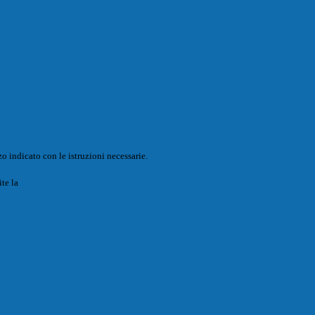
o indicato con le istruzioni necessarie.
ite la
Login Spaggiari