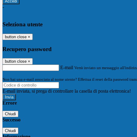
-
Entra con SPID
Entra con CIE
Seleziona utente
button close
×
Recupero password
button close
×
E-mail
Verrà inviato un messaggio all'indirizz
Non hai una e-mail associata al nome utente? Effettua il reset della password tram
E-mail inviata, si prega di controllare la casella di posta elettronica!
Errore
Chiudi
Successo
Chiudi
Informazione