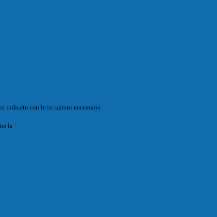
o indicato con le istruzioni necessarie.
ite la
Login Spaggiari