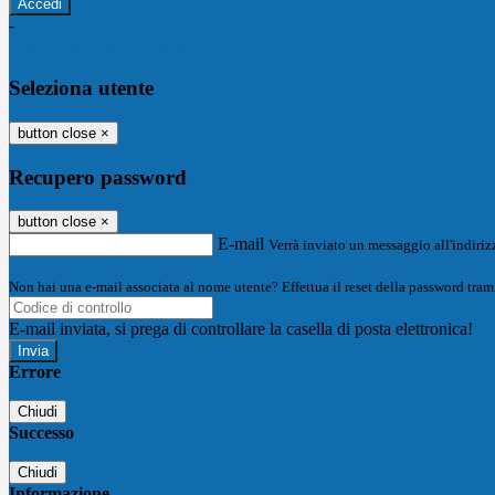
-
Entra con SPID
Entra con CIE
Seleziona utente
button close
×
Recupero password
button close
×
E-mail
Verrà inviato un messaggio all'indirizz
Non hai una e-mail associata al nome utente? Effettua il reset della password tram
E-mail inviata, si prega di controllare la casella di posta elettronica!
Errore
Chiudi
Successo
Chiudi
Informazione