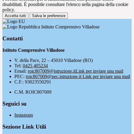
disabilitati. È possibile consultare l'elenco nella pagina della cookie
policy.
Accetta tutti
Salva le preferenze
Istituto Comprensivo Villadose
Contatti
Istituto Comprensivo Villadose
V. della Pace, 22 – 45010 Villadose (RO)
Tel:
0425 405234
Email:
roic807009@istruzione.it
Link per inviare una mail
PEC:
roic807009@pec.istruzione.it
Link per inviare una mail
C.F.: 93023550291
C.M. ROIC807009
Seguici su
Instagram
Sezione Link Utili