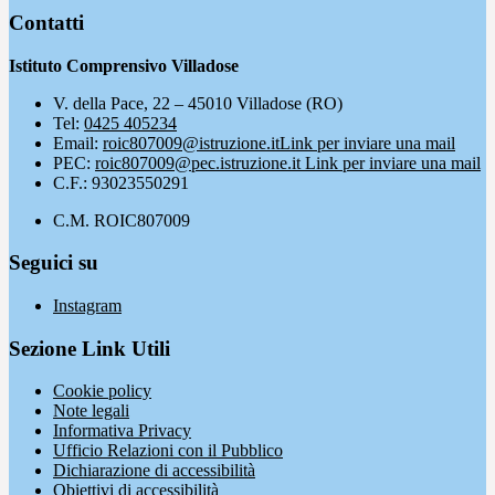
Contatti
Istituto Comprensivo Villadose
V. della Pace, 22 – 45010 Villadose (RO)
Tel:
0425 405234
Email:
roic807009@istruzione.it
Link per inviare una mail
PEC:
roic807009@pec.istruzione.it
Link per inviare una mail
C.F.: 93023550291
C.M. ROIC807009
Seguici su
Instagram
Sezione Link Utili
Cookie policy
Note legali
Informativa Privacy
Ufficio Relazioni con il Pubblico
Dichiarazione di accessibilità
Obiettivi di accessibilità