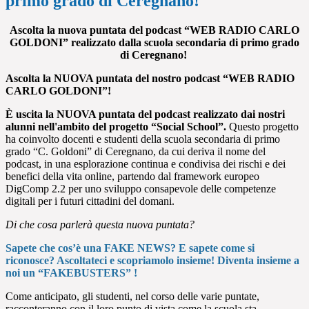
primo grado di Ceregnano!
Ascolta la nuova puntata del podcast “WEB RADIO CARLO
GOLDONI” realizzato dalla scuola secondaria di primo grado
di Ceregnano!
Ascolta la NUOVA puntata del nostro podcast “WEB RADIO
CARLO GOLDONI”!
È uscita la NUOVA puntata del podcast realizzato dai nostri
alunni nell'ambito del progetto “Social School”.
Questo progetto
ha coinvolto docenti e studenti della scuola secondaria di primo
grado “C. Goldoni” di Ceregnano, da cui deriva il nome del
podcast, in una esplorazione continua e condivisa dei rischi e dei
benefici della vita online, partendo dal framework europeo
DigComp 2.2
per uno sviluppo consapevole delle competenze
digitali per i futuri cittadini del domani.
Di che cosa parlerà questa nuova puntata?
Sapete che cos’è una FAKE NEWS? E sapete come si
riconosce? Ascoltateci e scopriamolo insieme! Diventa insieme a
noi un “FAKEBUSTERS” !
Come anticipato, gli studenti, nel corso delle varie puntate,
racconteranno con il loro punto di vista come la scuola sta