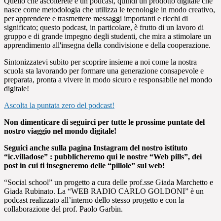
Quello che ascolterete è un podcast, quindi un prodotto digitale che
nasce come metodologia che utilizza le tecnologie in modo creativo,
per apprendere e trasmettere messaggi importanti e ricchi di
significato; questo podcast, in particolare, è frutto di un lavoro di
gruppo e di grande impegno degli studenti, che mira a stimolare un
apprendimento all'insegna della condivisione e della cooperazione.
Sintonizzatevi subito per scoprire insieme a noi come la nostra
scuola sta lavorando per formare una generazione consapevole e
preparata, pronta a vivere in modo sicuro e responsabile nel mondo
digitale!
Ascolta la puntata zero del podcast!
Non dimenticare di seguirci per tutte le prossime puntate del
nostro viaggio nel mondo digitale!
Seguici anche sulla pagina Instagram del nostro istituto
“ic.villadose” : pubblicheremo qui le nostre “Web pills”, dei
post in cui ti insegneremo delle “pillole” sul web!
“Social school” un progetto a cura delle prof.sse Giada Marchetto e
Giada Rubinato. La “WEB RADIO CARLO GOLDONI” è un
podcast realizzato all’interno dello stesso progetto e con la
collaborazione del prof. Paolo Garbin.