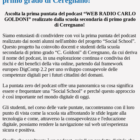
primo grado di Ceregnano!
Ascolta la prima puntata del podcast “WEB RADIO CARLO
GOLDONI” realizzato dalla scuola secondaria di primo grado
di Ceregnano!
Siamo entusiasti di condividere con voi la prima puntata del podcast
realizzato dai nostri alunni nell'ambito del progetto “
Social School”
.
Questo progetto ha coinvolto docenti e studenti della scuola
secondaria di primo grado “C. Goldoni” di Ceregnano, da cui deriva
il nome del podcast, in una esplorazione continua e condivisa dei
rischi e dei benefici della vita online, partendo dal framework
europeo
DigComp 2.2
per uno sviluppo consapevole delle
competenze digitali per i futuri cittadini del domani.
La puntata zero del podcast offre una panoramica su cosa significa
essere e frequentare una "
Social School"
e perché questo approccio
è così importante nel mondo digitale di oggi.
Gli studenti, nel corso delle varie puntate, racconteranno con il loro
punto di vista come la scuola sta affrontando le sfide legate alla
tecnologia e come, attraverso la consapevolezza e l'educazione
digitale, possiamo rendere la navigazione sul web un'esperienza
sicura e positiva.