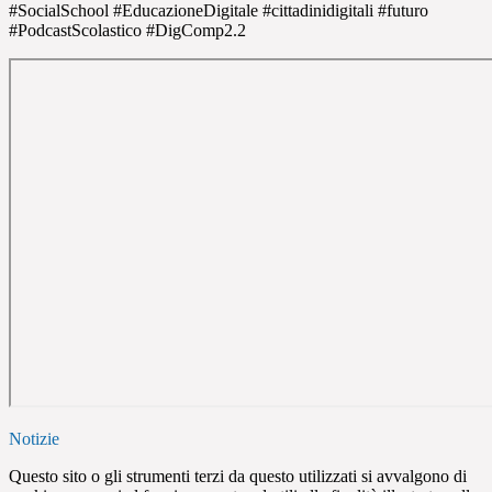
#SocialSchool #EducazioneDigitale #cittadinidigitali #futuro
#PodcastScolastico #DigComp2.2
Notizie
Questo sito o gli strumenti terzi da questo utilizzati si avvalgono di