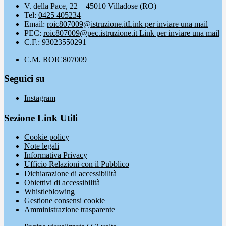
V. della Pace, 22 – 45010 Villadose (RO)
Tel:
0425 405234
Email:
roic807009@istruzione.it
Link per inviare una mail
PEC:
roic807009@pec.istruzione.it
Link per inviare una mail
C.F.: 93023550291
C.M. ROIC807009
Seguici su
Instagram
Sezione Link Utili
Cookie policy
Note legali
Informativa Privacy
Ufficio Relazioni con il Pubblico
Dichiarazione di accessibilità
Obiettivi di accessibilità
Whistleblowing
Gestione consensi cookie
Amministrazione trasparente