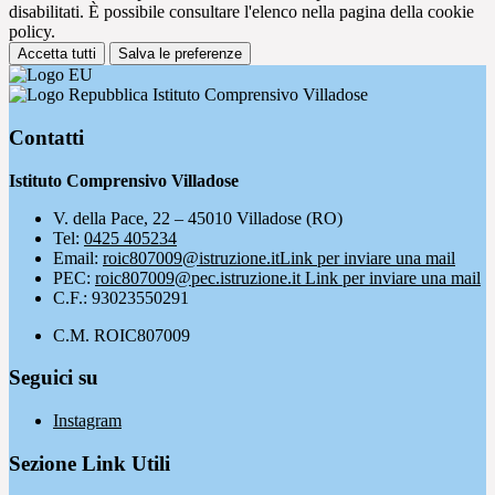
disabilitati. È possibile consultare l'elenco nella pagina della cookie
policy.
Accetta tutti
Salva le preferenze
Istituto Comprensivo Villadose
Contatti
Istituto Comprensivo Villadose
V. della Pace, 22 – 45010 Villadose (RO)
Tel:
0425 405234
Email:
roic807009@istruzione.it
Link per inviare una mail
PEC:
roic807009@pec.istruzione.it
Link per inviare una mail
C.F.: 93023550291
C.M. ROIC807009
Seguici su
Instagram
Sezione Link Utili