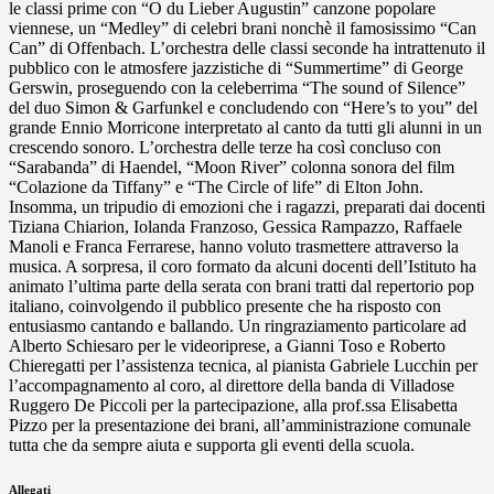
le classi prime con “O du Lieber Augustin” canzone popolare
viennese, un “Medley” di celebri brani nonchè il famosissimo “Can
Can” di Offenbach. L’orchestra delle classi seconde ha intrattenuto il
pubblico con le atmosfere jazzistiche di “Summertime” di George
Gerswin, proseguendo con la celeberrima “The sound of Silence”
del duo Simon & Garfunkel e concludendo con “Here’s to you” del
grande Ennio Morricone interpretato al canto da tutti gli alunni in un
crescendo sonoro. L’orchestra delle terze ha così concluso con
“Sarabanda” di Haendel, “Moon River” colonna sonora del film
“Colazione da Tiffany” e “The Circle of life” di Elton John.
Insomma, un tripudio di emozioni che i ragazzi, preparati dai docenti
Tiziana Chiarion, Iolanda Franzoso, Gessica Rampazzo, Raffaele
Manoli e Franca Ferrarese, hanno voluto trasmettere attraverso la
musica. A sorpresa, il coro formato da alcuni docenti dell’Istituto ha
animato l’ultima parte della serata con brani tratti dal repertorio pop
italiano, coinvolgendo il pubblico presente che ha risposto con
entusiasmo cantando e ballando. Un ringraziamento particolare ad
Alberto Schiesaro per le videoriprese, a Gianni Toso e Roberto
Chieregatti per l’assistenza tecnica, al pianista Gabriele Lucchin per
l’accompagnamento al coro, al direttore della banda di Villadose
Ruggero De Piccoli per la partecipazione, alla prof.ssa Elisabetta
Pizzo per la presentazione dei brani, all’amministrazione comunale
tutta che da sempre aiuta e supporta gli eventi della scuola.
Allegati