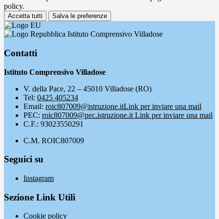
policy.
Accetta tutti
Salva le preferenze
Istituto Comprensivo Villadose
Contatti
Istituto Comprensivo Villadose
V. della Pace, 22 – 45010 Villadose (RO)
Tel:
0425 405234
Email:
roic807009@istruzione.it
Link per inviare una mail
PEC:
roic807009@pec.istruzione.it
Link per inviare una mail
C.F.: 93023550291
C.M. ROIC807009
Seguici su
Instagram
Sezione Link Utili
Cookie policy