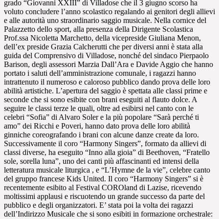
grado “Giovanni XXIII” di Villadose che il 3 giugno scorso ha
voluto concludere l’anno scolastico regalando ai genitori degli allievi
e alle autorità uno straordinario saggio musicale. Nella cornice del
Palazzetto dello sport, alla presenza della Dirigente Scolastica
Prof.ssa Nicoletta Marchetto, della vicepreside Giuliana Menon,
dell’ex preside Grazia Calcherutti che per diversi anni è stata alla
guida del Comprensivo di Villadose, nonché del sindaco Pierpaolo
Barison, degli assessori Marzia Dall’Ara e Davide Aggio che hanno
portato i saluti dell’amministrazione comunale, i ragazzi hanno
intrattenuto il numeroso e caloroso pubblico dando prova delle loro
abilità artistiche. L’apertura del saggio è spettata alle classi prime e
seconde che si sono esibite con brani eseguiti al flauto dolce. A
seguire le classi terze le quali, oltre ad esibirsi nel canto con le
celebri “Sofia” di Alvaro Soler e la più popolare “Sarà perché ti
amo” dei Ricchi e Poveri, hanno dato prova delle loro abilità
ginniche coreografando i brani con alcune danze create da loro.
Successivamente il coro “Harmony Singers”, formato da allievi di
classi diverse, ha eseguito “Inno alla gioia” di Beethoven, “Fratello
sole, sorella luna”, uno dei canti più affascinanti ed intensi della
letteratura musicale liturgica , e “L’Hymne de la vie”, celebre canto
del gruppo francese Kids United. Il coro “Harmony Singers” si è
recentemente esibito al Festival COROland di Lazise, ricevendo
moltissimi applausi e riscuotendo un grande successo da parte del
pubblico e degli organizzatori. E’ stata poi la volta dei ragazzi
dell’Indirizzo Musicale che si sono esibiti in formazione orchestrale: