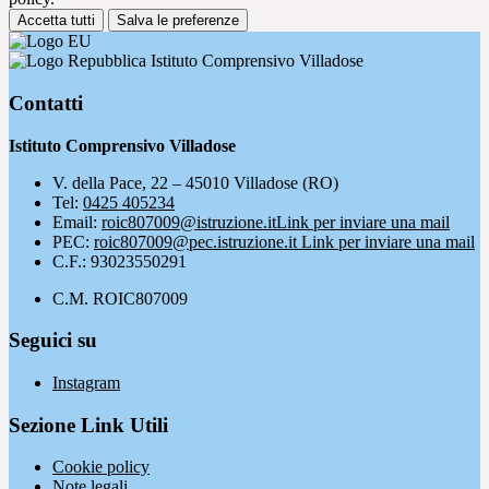
Accetta tutti
Salva le preferenze
Istituto Comprensivo Villadose
Contatti
Istituto Comprensivo Villadose
V. della Pace, 22 – 45010 Villadose (RO)
Tel:
0425 405234
Email:
roic807009@istruzione.it
Link per inviare una mail
PEC:
roic807009@pec.istruzione.it
Link per inviare una mail
C.F.: 93023550291
C.M. ROIC807009
Seguici su
Instagram
Sezione Link Utili
Cookie policy
Note legali