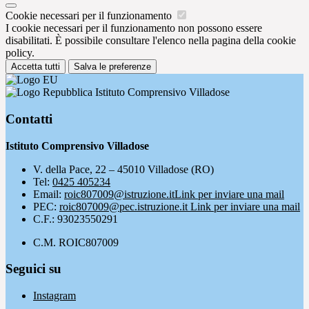
Cookie necessari per il funzionamento
I cookie necessari per il funzionamento non possono essere
disabilitati. È possibile consultare l'elenco nella pagina della cookie
policy.
Accetta tutti
Salva le preferenze
Istituto Comprensivo Villadose
Contatti
Istituto Comprensivo Villadose
V. della Pace, 22 – 45010 Villadose (RO)
Tel:
0425 405234
Email:
roic807009@istruzione.it
Link per inviare una mail
PEC:
roic807009@pec.istruzione.it
Link per inviare una mail
C.F.: 93023550291
C.M. ROIC807009
Seguici su
Instagram