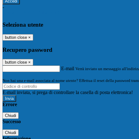
-
Entra con SPID
Entra con CIE
Seleziona utente
button close
×
Recupero password
button close
×
E-mail
Verrà inviato un messaggio all'indirizz
Non hai una e-mail associata al nome utente? Effettua il reset della password tram
E-mail inviata, si prega di controllare la casella di posta elettronica!
Errore
Chiudi
Successo
Chiudi
Informazione