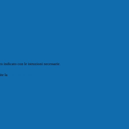
o indicato con le istruzioni necessarie.
ite la
Login Spaggiari