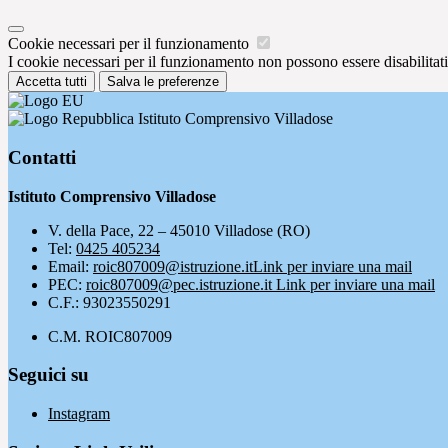
Cookie necessari per il funzionamento
I cookie necessari per il funzionamento non possono essere disabilitati.
Accetta tutti
Salva le preferenze
Istituto Comprensivo Villadose
Contatti
Istituto Comprensivo Villadose
V. della Pace, 22 – 45010 Villadose (RO)
Tel:
0425 405234
Email:
roic807009@istruzione.it
Link per inviare una mail
PEC:
roic807009@pec.istruzione.it
Link per inviare una mail
C.F.: 93023550291
C.M. ROIC807009
Seguici su
Instagram