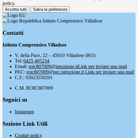
policy.
Accetta tutti
Salva le preferenze
Istituto Comprensivo Villadose
Contatti
Istituto Comprensivo Villadose
V. della Pace, 22 – 45010 Villadose (RO)
Tel:
0425 405234
Email:
roic807009@istruzione.it
Link per inviare una mail
PEC:
roic807009@pec.istruzione.it
Link per inviare una mail
C.F.: 93023550291
C.M. ROIC807009
Seguici su
Instagram
Sezione Link Utili
Cookie policy