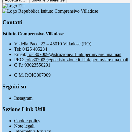
Accetta tutti
Salva le preferenze
Istituto Comprensivo Villadose
Contatti
Istituto Comprensivo Villadose
V. della Pace, 22 – 45010 Villadose (RO)
Tel:
0425 405234
Email:
roic807009@istruzione.it
Link per inviare una mail
PEC:
roic807009@pec.istruzione.it
Link per inviare una mail
C.F.: 93023550291
C.M. ROIC807009
Seguici su
Instagram
Sezione Link Utili
Cookie policy
Note legali
Informativa Privacy