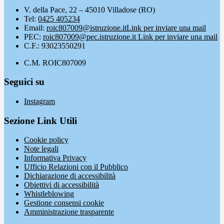
V. della Pace, 22 – 45010 Villadose (RO)
Tel:
0425 405234
Email:
roic807009@istruzione.it
Link per inviare una mail
PEC:
roic807009@pec.istruzione.it
Link per inviare una mail
C.F.: 93023550291
C.M. ROIC807009
Seguici su
Instagram
Sezione Link Utili
Cookie policy
Note legali
Informativa Privacy
Ufficio Relazioni con il Pubblico
Dichiarazione di accessibilità
Obiettivi di accessibilità
Whistleblowing
Gestione consensi cookie
Amministrazione trasparente