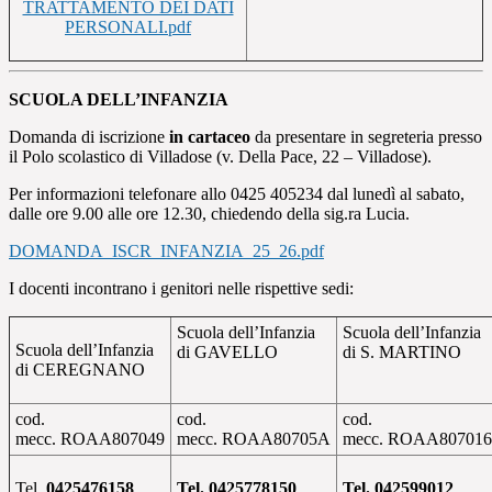
TRATTAMENTO DEI DATI
PERSONALI.pdf
SCUOLA DELL’INFANZIA
Domanda di iscrizione
in cartaceo
da presentare in segreteria presso
il Polo scolastico di Villadose (v. Della Pace, 22 – Villadose).
Per informazioni telefonare allo 0425 405234 dal lunedì al sabato,
dalle ore 9.00 alle ore 12.30, chiedendo della sig.ra Lucia.
DOMANDA_ISCR_INFANZIA_25_26.pdf
I docenti incontrano i genitori
nelle rispettive sedi:
Scuola dell’Infanzia
Scuola dell’Infanzia
Scuola dell’Infanzia
di GAVELLO
di S. MARTINO
di CEREGNANO
cod.
cod.
cod.
mecc.
ROAA807049
mecc.
ROAA80705A
mecc.
ROAA807016
Tel.
0425476158
Tel. 0425778150
Tel. 042599012