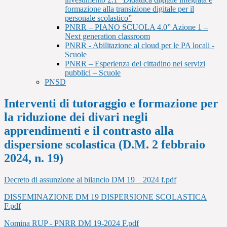
formazione alla transizione digitale per il
personale scolastico”
PNRR – PIANO SCUOLA 4.0” Azione 1 –
Next generation classroom
PNRR - Abilitazione al cloud per le PA locali -
Scuole
PNRR – Esperienza del cittadino nei servizi
pubblici – Scuole
PNSD
Interventi di tutoraggio e formazione per
la riduzione dei divari negli
apprendimenti e il contrasto alla
dispersione scolastica (D.M. 2 febbraio
2024, n. 19)
Decreto di assunzione al bilancio DM 19 _ 2024 f.pdf
DISSEMINAZIONE DM 19 DISPERSIONE SCOLASTICA
F.pdf
Nomina RUP - PNRR DM 19-2024 F.pdf