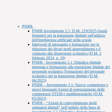
PNRR
PNRR Investimento 2.1: D.M. 219/2025-Snodi
formativi per la transizione digitale sull'utilizzo
dell'intelligenza artificiale nella scuola
Interventi di tutoraggio e formazione per la
riduzione dei divari negli apprendimenti e il
contrasto alla dispersione scolastica (D.M. 2
febbraio 2024, n. 19)
PNRR - Investimento 2.1: Didattica digitale
integrata e formazione alla transizione digitale del
personale scolastico Formazione del personale
scolastico per la transizione digitale (D.M.
66/2023)
PNRR – Investimento 3.1: Nuove competenze e
nuovi linguaggi Azioni di potenziamento delle
competenze STEM e multilinguistiche (D.M.
65/2023)
PNRR - “Azioni di coinvolgimento degli
animatori digitali” nell’ambito della linea di
investimento 2.1 “Didattica digitale integrata e