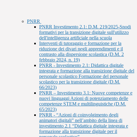
PNRR
PNRR Investimento 2.1: D.M. 219/2025-Snodi
formativi per la transizione digitale sull'utilizzo
dell'intelligenza artificiale nella scuola
Interventi di tutoraggio e formazione per la
riduzione dei divari negli apprendimenti e il
contrasto alla dispersione scolastica (D.M. 2
febbraio 2024, n. 19)
PNRR - Investimento 2.1: Didattica digitale
integrata e formazione alla transizione digitale del
personale scolastico Formazione del personale
scolastico per la transizione digitale (D.M.
66/2023)
PNRR – Investimento 3.1: Nuove competenze e
nuovi linguaggi Azioni di potenziamento delle
competenze STEM e multilinguistiche (D.M.
65/2023)
PNRR - “Azioni di coinvolgimento degli
animatori digitali” nell’ambito della linea di
investimento 2.1 “Didattica digitale integrata e
formazione alla transizione digitale per il
personale scolastico”