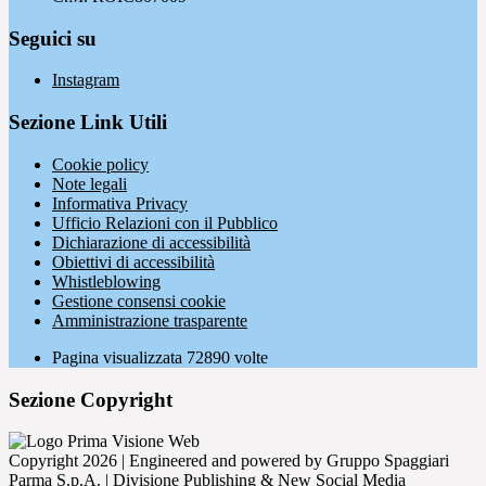
Seguici su
Instagram
Sezione Link Utili
Cookie policy
Note legali
Informativa Privacy
Ufficio Relazioni con il Pubblico
Dichiarazione di accessibilità
Obiettivi di accessibilità
Whistleblowing
Gestione consensi cookie
Amministrazione trasparente
Pagina visualizzata
72890
volte
Sezione Copyright
Copyright 2026 | Engineered and powered by Gruppo Spaggiari
Parma S.p.A. | Divisione Publishing & New Social Media