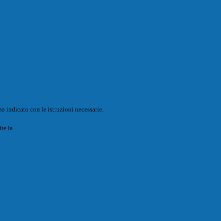
o indicato con le istruzioni necessarie.
ite la
Login Spaggiari