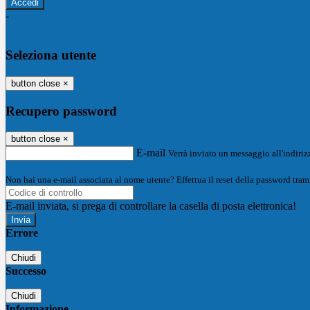
-
Entra con SPID
Entra con CIE
Seleziona utente
button close
×
Recupero password
button close
×
E-mail
Verrà inviato un messaggio all'indirizz
Non hai una e-mail associata al nome utente? Effettua il reset della password tram
E-mail inviata, si prega di controllare la casella di posta elettronica!
Errore
Chiudi
Successo
Chiudi
Informazione