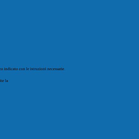
o indicato con le istruzioni necessarie.
ite la
Login Spaggiari