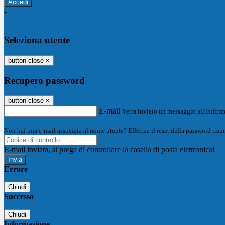
-
Entra con SPID
Entra con CIE
Seleziona utente
button close
×
Recupero password
button close
×
E-mail
Verrà inviato un messaggio all'indirizz
Non hai una e-mail associata al nome utente? Effettua il reset della password tram
E-mail inviata, si prega di controllare la casella di posta elettronica!
Errore
Chiudi
Successo
Chiudi
Informazione