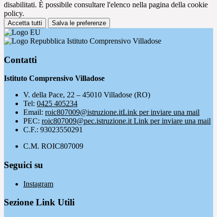
disabilitati. È possibile consultare l'elenco nella pagina della cookie
policy.
Accetta tutti
Salva le preferenze
Istituto Comprensivo Villadose
Contatti
Istituto Comprensivo Villadose
V. della Pace, 22 – 45010 Villadose (RO)
Tel:
0425 405234
Email:
roic807009@istruzione.it
Link per inviare una mail
PEC:
roic807009@pec.istruzione.it
Link per inviare una mail
C.F.: 93023550291
C.M. ROIC807009
Seguici su
Instagram
Sezione Link Utili