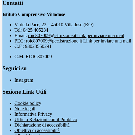
Contatti
Istituto Comprensivo Villadose
V. della Pace, 22 – 45010 Villadose (RO)
Tel:
0425 405234
Email:
roic807009@istruzione.it
Link per inviare una mail
PEC:
roic807009@pec.istruzione.it
Link per inviare una mail
C.F.: 93023550291
C.M. ROIC807009
Seguici su
Instagram
Sezione Link Utili
Cookie policy
Note legali
Informativa Privacy
Ufficio Relazioni con il Pubblico
Dichiarazione di accessibilità
Obiettivi di accessibilità